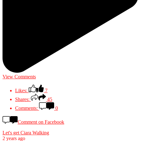
View Comments
Likes:
7
Shares:
45
Comments:
0
Comment on Facebook
Let's get Ciara Walking
2 years ago