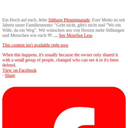
Ein Hoch auf euch, liebe
Stiftung Pfennigparade
. Euer Motto ist seit
Jahren unser Familienmotto: "Geht nicht, gibt's nicht und "Wo ein
Wille, da ein Weg". Wir wünschen uns von Herzen mehr Stiftungen
und Menschen wie euch 🫶.
...
See More
See Less
This content isn't available right now
When this happens, it's usually because the owner only shared it
with a small group of people, changed who can see it or it's been
deleted.
View on Facebook
·
Share