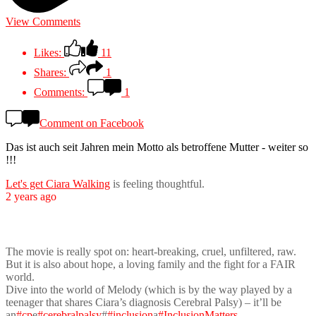
View Comments
Likes:
11
Shares:
1
Comments:
1
Comment on Facebook
Das ist auch seit Jahren mein Motto als betroffene Mutter - weiter so
!!!
Let's get Ciara Walking
is feeling thoughtful.
2 years ago
The movie is really spot on: heart-breaking, cruel, unfiltered, raw.
But it is also about hope, a loving family and the fight for a FAIR
world.
Dive into the world of Melody (which is by the way played by a
teenager that shares Ciara’s diagnosis Cerebral Palsy) – it’ll be
an
#cp
e
#cerebralpalsy
#
#inclusion
a
#InclusionMatters