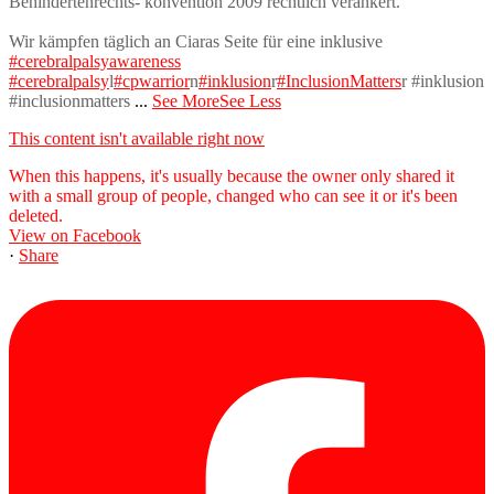
Behindertenrechts- konvention 2009 rechtlich verankert.
Wir kämpfen täglich an Ciaras Seite für eine inklusive
#cerebralpalsyawareness
#cerebralpalsy
l
#cpwarrior
n
#inklusion
r
#InclusionMatters
r #inklusion
#inclusionmatters
...
See More
See Less
This content isn't available right now
When this happens, it's usually because the owner only shared it
with a small group of people, changed who can see it or it's been
deleted.
View on Facebook
·
Share