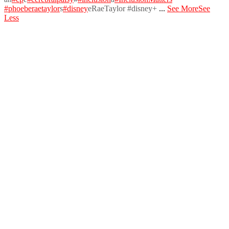
#phoeberaetaylor
s
#disney
eRaeTaylor #disney+
...
See More
See
Less