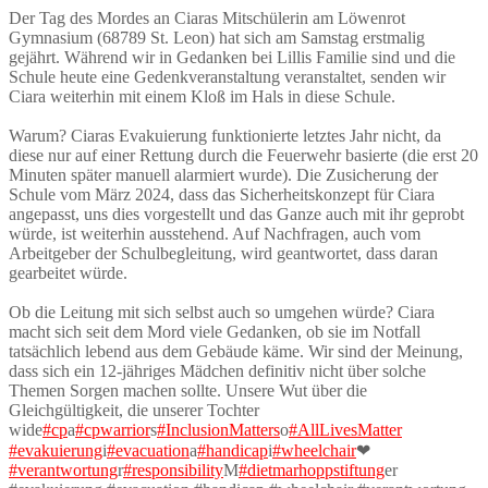
Der Tag des Mordes an Ciaras Mitschülerin am Löwenrot
Gymnasium (68789 St. Leon) hat sich am Samstag erstmalig
gejährt. Während wir in Gedanken bei Lillis Familie sind und die
Schule heute eine Gedenkveranstaltung veranstaltet, senden wir
Ciara weiterhin mit einem Kloß im Hals in diese Schule.
Warum? Ciaras Evakuierung funktionierte letztes Jahr nicht, da
diese nur auf einer Rettung durch die Feuerwehr basierte (die erst 20
Minuten später manuell alarmiert wurde). Die Zusicherung der
Schule vom März 2024, dass das Sicherheitskonzept für Ciara
angepasst, uns dies vorgestellt und das Ganze auch mit ihr geprobt
würde, ist weiterhin ausstehend. Auf Nachfragen, auch vom
Arbeitgeber der Schulbegleitung, wird geantwortet, dass daran
gearbeitet würde.
Ob die Leitung mit sich selbst auch so umgehen würde? Ciara
macht sich seit dem Mord viele Gedanken, ob sie im Notfall
tatsächlich lebend aus dem Gebäude käme. Wir sind der Meinung,
dass sich ein 12-jähriges Mädchen definitiv nicht über solche
Themen Sorgen machen sollte. Unsere Wut über die
Gleichgültigkeit, die unserer Tochter
wide
#cp
a
#cpwarrior
s
#InclusionMatters
o
#AllLivesMatter
#evakuierung
i
#evacuation
a
#handicap
i
#wheelchair
❤
#verantwortung
r
#responsibility
M
#dietmarhoppstiftung
er