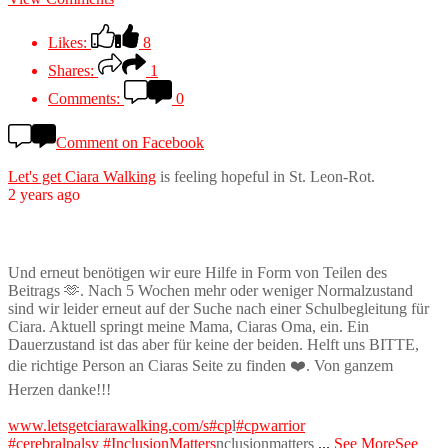
Likes:
8
Shares:
1
Comments:
0
Comment on Facebook
Let's get Ciara Walking
is feeling hopeful in St. Leon-Rot.
2 years ago
Und erneut benötigen wir eure Hilfe in Form von Teilen des
Beitrags 🫶. Nach 5 Wochen mehr oder weniger Normalzustand
sind wir leider erneut auf der Suche nach einer Schulbegleitung für
Ciara. Aktuell springt meine Mama, Ciaras Oma, ein. Ein
Dauerzustand ist das aber für keine der beiden. Helft uns BITTE,
die richtige Person an Ciaras Seite zu finden ❤️. Von ganzem
Herzen danke!!!
www.letsgetciarawalking.com/s
#cp
l
#cpwarrior
#cerebralpalsy
#InclusionMatters
nclusionmatters
...
See More
See