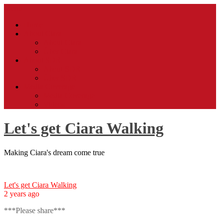
Skip
Menu
to
Home
content
About Ciara
About Ciara
Über Ciara
About SDR
About SDR
Über SDR
Media Coverage
Media Coverage
Videos
Let's get Ciara Walking
Making Ciara's dream come true
Let's get Ciara Walking
2 years ago
***Please share***